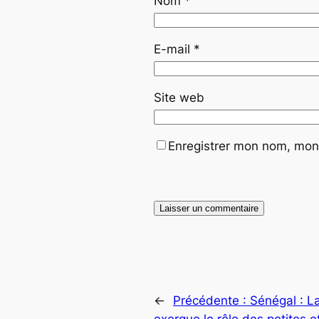
Nom
*
E-mail
*
Site web
Enregistrer mon nom, mon 
←
Précédente :
Sénégal : L
exergue le rôle des petites 