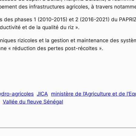
ment des infrastructures agricoles, à travers notammen
sus des phases 1 (2010-2015) et 2 (2016-2021) du PAPRIZ.
uctivité et de la qualité du riz ».
chniques rizicoles et la gestion et maintenance des systè
 une « réduction des pertes post-récoltes ».
rik
dro-agricoles
JICA
ministère de l’Agriculture et de l’E
Vallée du fleuve Sénégal