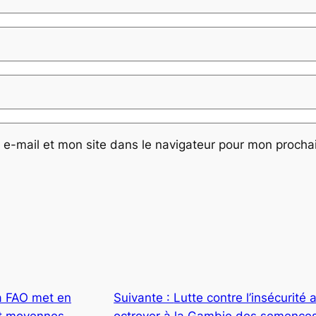
e-mail et mon site dans le navigateur pour mon proch
a FAO met en
Suivante :
Lutte contre l’insécurité 
et moyennes
octroyer à la Gambie des semences 