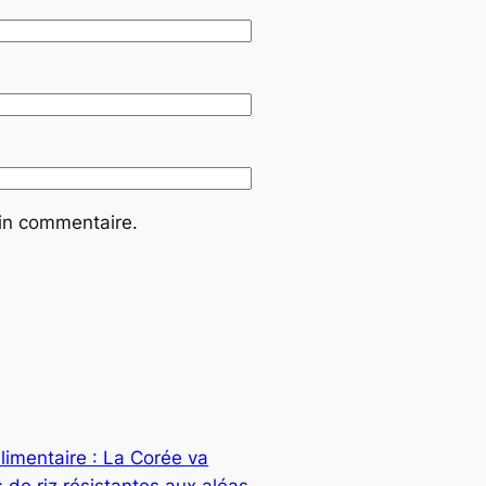
ain commentaire.
alimentaire : La Corée va
de riz résistantes aux aléas