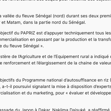
a vallée du fleuve Sénégal (nord) durant ses deux prem
r et Matam, dans la partie nord du Sénégal.
 l’objectif du PAPRIZ est d’appuyer techniquement tous le
ercialisation en passant par la production et la transfo
lée du fleuve Sénégal ».
istère de l’Agriculture et de l’Equipement rural a indiqué
le renforcement et l’élargissement de la chaine de valeur 
objectifs du Programme national d’autosuffisance en riz
 a-t-il poursuivi signalant la mise à disposition d’expe
ercialisation et du marketing, pour « évaluer et dévelop
bassade du Japon à Dakar, Nakjima Daisuké, a réaffirmé l