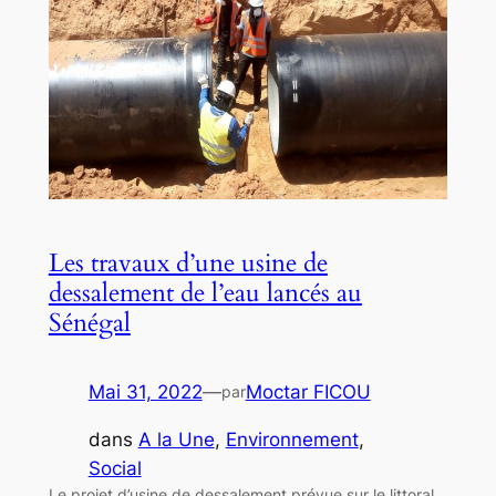
Les travaux d’une usine de
dessalement de l’eau lancés au
Sénégal
Mai 31, 2022
—
Moctar FICOU
par
dans
A la Une
, 
Environnement
, 
Social
Le projet d’usine de dessalement prévue sur le littoral