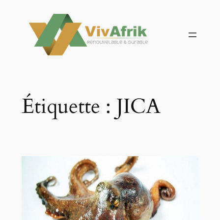
Aller
au
contenu
Étiquette :
JICA