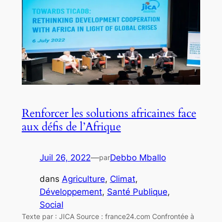
Renforcer les solutions africaines face
aux défis de l’Afrique
Juil 26, 2022
—
Debbo Mballo
par
dans
Agriculture
, 
Climat
, 
Développement
, 
Santé Publique
, 
Social
Texte par : JICA Source : france24.com Confrontée à