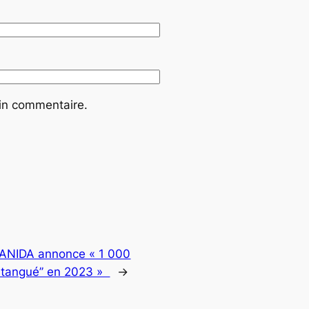
ain commentaire.
 ANIDA annonce « 1 000
natangué’’ en 2023 »
→