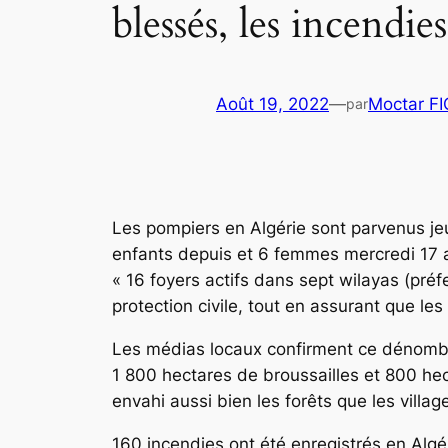
blessés, les incendi
Août 19, 2022
—
Moctar F
par
Les pompiers en Algérie sont parvenus jeu
enfants depuis et 6 femmes mercredi 17 ao
« 16 foyers actifs dans sept wilayas (préf
protection civile, tout en assurant que le
Les médias locaux confirment ce dénombre
1 800 hectares de broussailles et 800 he
envahi aussi bien les forêts que les villa
160 incendies ont été enregistrés en Algér