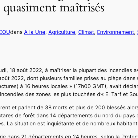
es quasiment maîtrisés
ICOU
dans
A la Une
, 
Agriculture
, 
Climat
, 
Environnement
, 
di, 18 août 2022, à maîtriser la plupart des incendies a
ût 2022, dont plusieurs familles prises au piège dans un
ectures) à 16 heures locales » (17h00 GMT), avait déclar
s incendies des zones les plus touchées d’« El Tarf et So
nt et parlent de 38 morts et plus de 200 blessés alors 
ctares de forêt dans 14 départements du nord du pays o
ges. La situation est inquiétante et de nombreux habitant
ie dans 21 départements en 24 heures, selon la Protectio