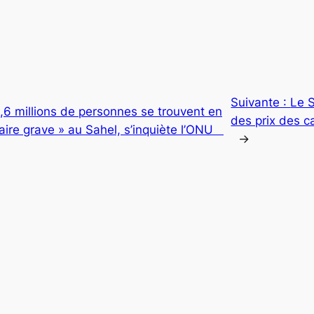
Suivante :
Le 
8,6 millions de personnes se trouvent en
des prix des ca
taire grave » au Sahel, s’inquiète l’ONU
→