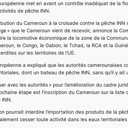
 européenne met en avant un contrôle inadéquat de la fl
ctivités de pêche INN.
tribution du Cameroun à la croisade contre la pêche INN 
rouge » que le Cameroun vient de recevoir, annonce la C
nscrire la locomotive économique de la zone de la Comm
eroun, le Congo, le Gabon, le Tchad, la RCA et la Guinée
rdites sur les territoires de l’UE.
ropéenne a expliqué que les autorités camerounaises con
oriales, dont un bateau de pêche INN, sans qu’il y ait un
guer avec les autorités » pour l’amélioration du cadre jur
haine étape est l’inscription du Cameroun sur la list
he INN.
tution pourrait interdire l’importation des produits de l
alement cesser toute activité dans les eaux territoriale