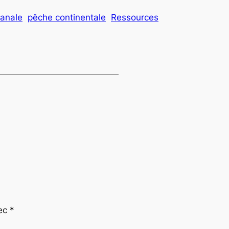
sanale
pêche continentale
Ressources
vec
*