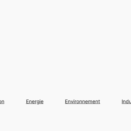
on
Energie
Environnement
Indu