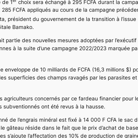
er
e de 1
choix sera échangé à 295 FCFA durant la campag
 285 FCFA appliqués au cours de la campagne précéden
oïta, président du gouvernement de la transition à l’issue
apitale Bamako.
fait partie des nouvelles mesures adoptées par l’exécutif
nnes à la suite d’une campagne 2022/2023 marquée par
ne enveloppe de 10 milliards de FCFA (16,3 millions $) p
ur les superficies des champs ravagés par les parasites 
s agriculteurs concernés par ce fardeau financier pour l
s subventionnés ont été revus à la hausse.
nné de l’engrais minéral est fixé à 14 000 F CFA le sac d
e gâteau réside dans le fait que le prix d’achat de base
res s’ajoute l’affectation des 10% de production de grai