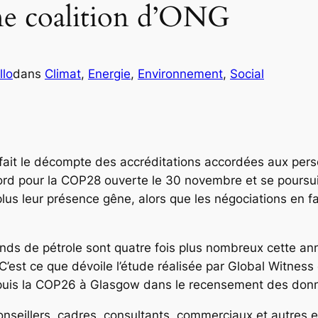
une coalition d’ONG
lo
dans
Climat
, 
Energie
, 
Environnement
, 
Social
a fait le décompte des accréditations accordées aux pers
cord pour la COP28 ouverte le 30 novembre et se pours
 plus leur présence gêne, alors que les négociations en f
nds de pétrole sont quatre fois plus nombreux cette a
’est ce que dévoile l’étude réalisée par Global Witnes
 depuis la COP26 à Glasgow dans le recensement des don
nseillers, cadres, consultants, commerciaux et autres e