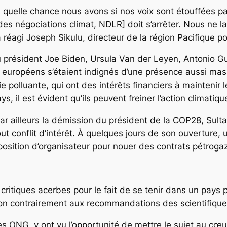
ie, quelle chance nous avons si nos voix sont étouffées p
négociations climat, NDLR] doit s’arrêter. Nous ne lai
a réagi Joseph Sikulu, directeur de la région Pacifique p
 président Joe Biden, Ursula Van der Leyen, Antonio Gut
t européens s’étaient indignés d’une présence aussi mas
e polluante, qui ont des intérêts financiers à maintenir 
, il est évident qu’ils peuvent freiner l’action climatiqu
r ailleurs la démission du président de la COP28, Sultan
ut conflit d’intérêt. À quelques jours de son ouverture,
a position d’organisateur pour nouer des contrats pétrogaz
critiques acerbes pour le fait de se tenir dans un pays p
on contrairement aux recommandations des scientifiques 
s ONG, y ont vu l’opportunité de mettre le sujet au cœ