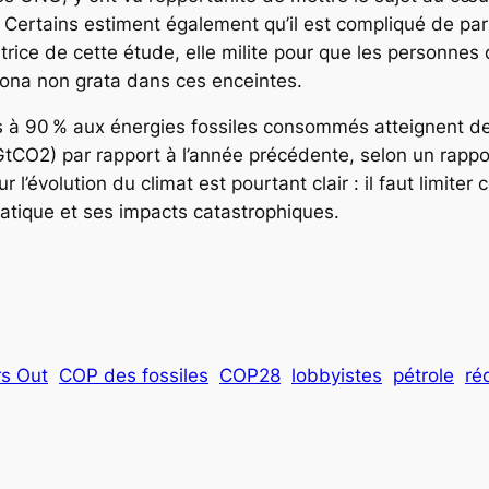
 Certains estiment également qu’il est compliqué de parl
utrice de cette étude, elle milite pour que les personne
rsona non grata dans ces enceintes.
s à 90 % aux énergies fossiles consommés atteignent des
tCO2) par rapport à l’année précédente, selon un rappo
’évolution du climat est pourtant clair : il faut limiter
matique et ses impacts catastrophiques.
rs Out
COP des fossiles
COP28
lobbyistes
pétrole
ré