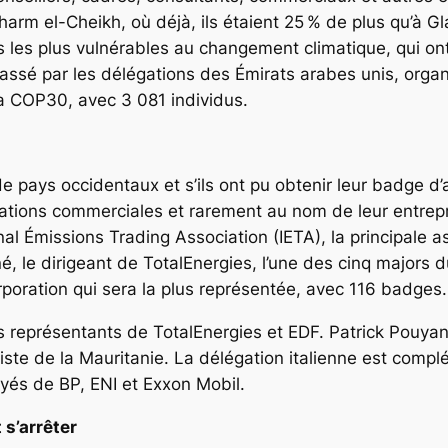
harm el-Cheikh, où déjà, ils étaient 25 % de plus qu’à
s les plus vulnérables au changement climatique, qui 
assé par les délégations des Émirats arabes unis, orga
la COP30, avec 3 081 individus.
de pays occidentaux et s’ils ont pu obtenir leur badge d’
tions commerciales et rarement au nom de leur entreprise
tional Émissions Trading Association (IETA), la principal
, le dirigeant de TotalEnergies, l’une des cinq majors d
rporation qui sera la plus représentée, avec 116 badges.
 représentants de TotalEnergies et EDF. Patrick Pouyan
a liste de la Mauritanie. La délégation italienne est compl
és de BP, ENI et Exxon Mobil.
s’arrêter