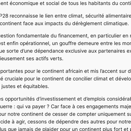
ment économique et social de tous les habitants du cont
8 reconnaisse le lien entre climat, sécurité alimentaire 
 continent face aux impacts du dérèglement climatique.
a question fondamentale du financement, en particulier e
st enfin opérationnel, un gouffre demeure entre les mo
que sorte d’une dépendance exclusive aux partenaires ex
ieusement ses actifs verts.
rtantes pour le continent africain et mis l’accent sur d
cruciale pour le continent de concilier climat et dével
justes et équitables.
es opportunités d’investissement et d’emplois considérab
la guerre : qui va payer ? Car face à ces engagements ma
ur notre continent de cesser de compter uniquement su
écide à agir, cessons de dépendre des autres pour not
us que jamais de plaider pour un continent plus fort et