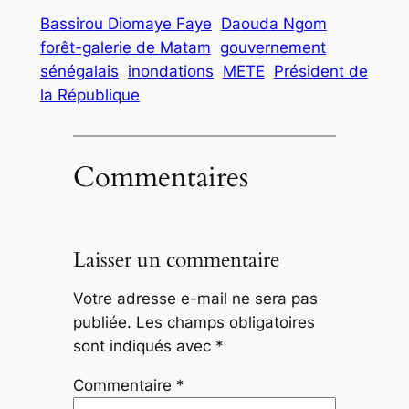
Bassirou Diomaye Faye
Daouda Ngom
forêt-galerie de Matam
gouvernement
sénégalais
inondations
METE
Président de
la République
Commentaires
Laisser un commentaire
Votre adresse e-mail ne sera pas
publiée.
Les champs obligatoires
sont indiqués avec
*
Commentaire
*