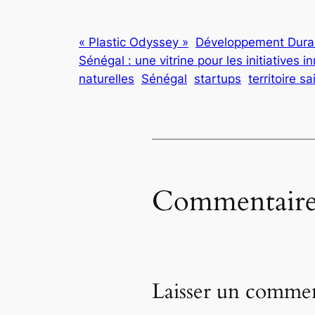
« Plastic Odyssey »
Développement Dura
Sénégal : une vitrine pour les initiatives i
naturelles
Sénégal
startups
territoire sa
Commentaire
Laisser un commen