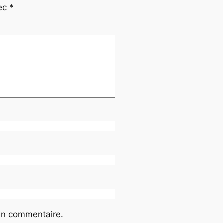
vec
*
ain commentaire.