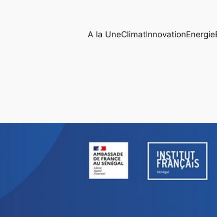
A la Une
Climat
Innovation
Energie