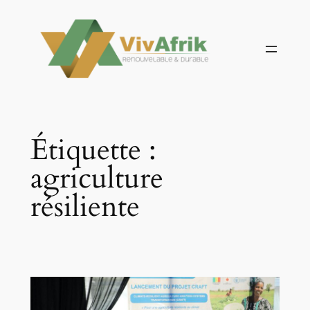
Aller
au
contenu
Étiquette :
agriculture
résiliente