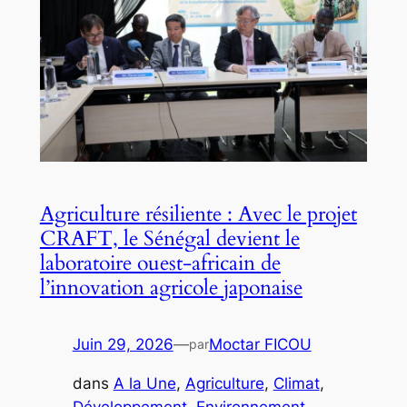
Agriculture résiliente : Avec le projet
CRAFT, le Sénégal devient le
laboratoire ouest-africain de
l’innovation agricole japonaise
Juin 29, 2026
—
Moctar FICOU
par
dans
A la Une
, 
Agriculture
, 
Climat
, 
Développement
, 
Environnement
, 