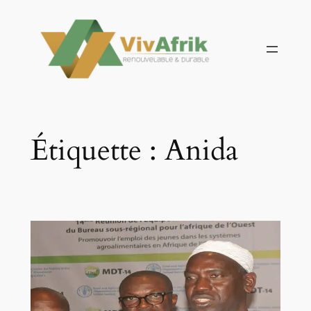
Aller
au
contenu
Étiquette :
Anida