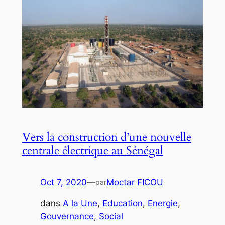
Vers la construction d’une nouvelle
centrale électrique au Sénégal
Oct 7, 2020
—
Moctar FICOU
par
dans
A la Une
, 
Education
, 
Energie
, 
Gouvernance
, 
Social