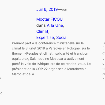
Juil 6, 2019
—
par
Moctar FICOU
dans
A la Une
, 
Climat
, 
Expertise
, 
Social
L
Prenant part à la conférence ministérielle sur le
(
climat le 3 juillet 2019 à Varsovie en Pologne, sur le
d
thème : «Peuples et climat : solidarité et transition
p
équitable», Salaheddine Mezouar a activement
d
porté la voix de l’Afrique lors de ce rendez-vous. Le
t
président de la COP 22 organisée à Marrakech au
e
Maroc et de la…
e
p
oc