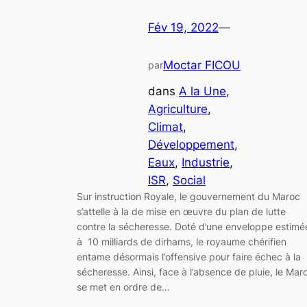
Fév 19, 2022
—
Moctar FICOU
par
dans
A la Une
, 
Agriculture
, 
Climat
, 
Développement
, 
Eaux
, 
Industrie
, 
ISR
, 
Social
Sur instruction Royale, le gouvernement du Maroc
s’attelle à la de mise en œuvre du plan de lutte
contre la sécheresse. Doté d’une enveloppe estimé
à 10 milliards de dirhams, le royaume chérifien
entame désormais l’offensive pour faire échec à la
sécheresse. Ainsi, face à l’absence de pluie, le Mar
se met en ordre de…