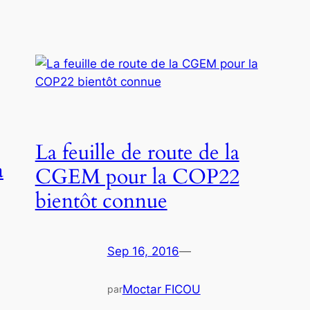
La feuille de route de la
a
CGEM pour la COP22
bientôt connue
Sep 16, 2016
—
Moctar FICOU
par