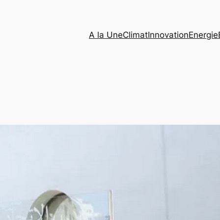
A la Une
Climat
Innovation
Energie