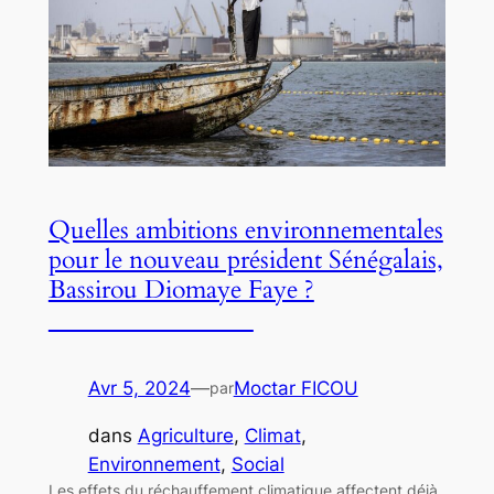
Quelles ambitions environnementales
pour le nouveau président Sénégalais,
Bassirou Diomaye Faye ?
Avr 5, 2024
—
Moctar FICOU
par
dans
Agriculture
, 
Climat
, 
Environnement
, 
Social
Les effets du réchauffement climatique affectent déjà