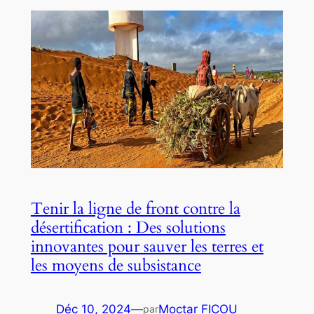
Tenir la ligne de front contre la
désertification : Des solutions
innovantes pour sauver les terres et
les moyens de subsistance
Déc 10, 2024
—
Moctar FICOU
par