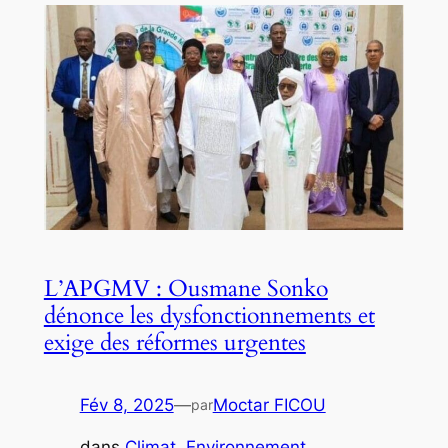
L’APGMV : Ousmane Sonko
dénonce les dysfonctionnements et
exige des réformes urgentes
Fév 8, 2025
—
Moctar FICOU
par
dans
Climat
, 
Environnement
, 