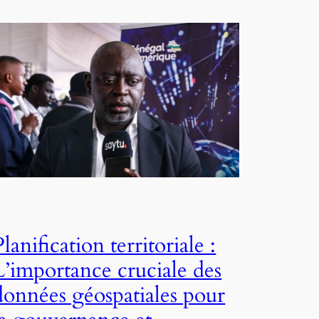
Planification territoriale :
L’importance cruciale des
données géospatiales pour