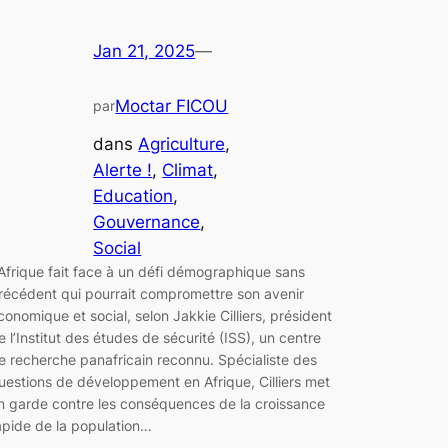
Jan 21, 2025
—
Moctar FICOU
par
dans
Agriculture
, 
Alerte !
, 
Climat
, 
Education
, 
Gouvernance
, 
Social
’Afrique fait face à un défi démographique sans
récédent qui pourrait compromettre son avenir
conomique et social, selon Jakkie Cilliers, président
e l’Institut des études de sécurité (ISS), un centre
e recherche panafricain reconnu. Spécialiste des
uestions de développement en Afrique, Cilliers met
n garde contre les conséquences de la croissance
apide de la population…