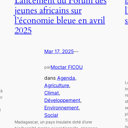
Lancement du Forum des
jeunes africains sur
l’économie bleue en avril
2025
Mar 17, 2025
—
Moctar FICOU
par
dans
Agenda
, 
L
Agriculture
, 
i
 à
Climat
, 
r
ec
Développement
, 
s
Environnement
, 
s
t
p
Social
T
Madagascar, un pays insulaire doté d’une
n