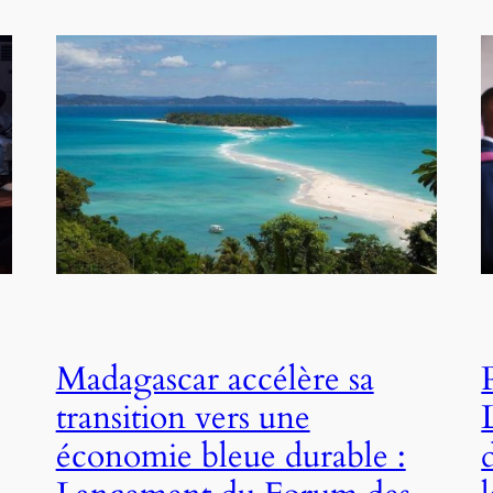
Madagascar accélère sa
transition vers une
économie bleue durable :