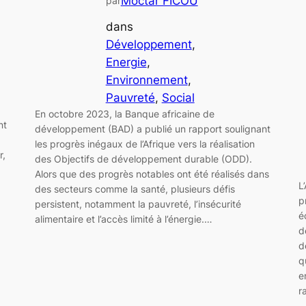
Moctar FICOU
par
dans
Développement
, 
Energie
, 
Environnement
, 
Pauvreté
, 
Social
En octobre 2023, la Banque africaine de
nt
développement (BAD) a publié un rapport soulignant
les progrès inégaux de l’Afrique vers la réalisation
r,
des Objectifs de développement durable (ODD).
Alors que des progrès notables ont été réalisés dans
L
des secteurs comme la santé, plusieurs défis
p
persistent, notamment la pauvreté, l’insécurité
é
alimentaire et l’accès limité à l’énergie.…
d
d
q
e
r