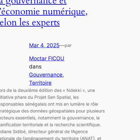
la gouvernance et
l’économie numérique,
selon les experts
Mar 4, 2025
—
par
Moctar FICOU
dans
Gouvernance
, 
Territoire
ors de la deuxième édition des « Ndekki », une
nitiative phare du Projet Sen Spatial, les
esponsables sénégalais ont mis en lumière le rôle
tratégique des données géospatiales pour plusieurs
ecteurs essentiels, notamment la gouvernance, la
lanification territoriale et la recherche scientifique.
idiane Sidibé, directeur général de l’Agence
ationale de l’aménagement du territoire (ANAT), et