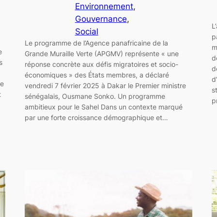
Environnement
, 
Gouvernance
, 
L
Social
p
Le programme de l’Agence panafricaine de la
m
e
Grande Muraille Verte (APGMV) représente « une
d
s
réponse concrète aux défis migratoires et socio-
d
économiques » des États membres, a déclaré
d
de
vendredi 7 février 2025 à Dakar le Premier ministre
s
t
sénégalais, Ousmane Sonko. Un programme
p
ambitieux pour le Sahel Dans un contexte marqué
par une forte croissance démographique et…