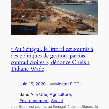
« Au Sénégal, le littoral est soumis à
des politiques de gestion, parfois
contradictoires », dénonce Cheikh
Tidiane Wade
Juin 15, 2020
—
Moctar FICOU
par
dans
A la Une
, 
Agriculture
, 
Environnement
, 
Social
« Le littoral est soumis, au Sénégal, à des politiques de