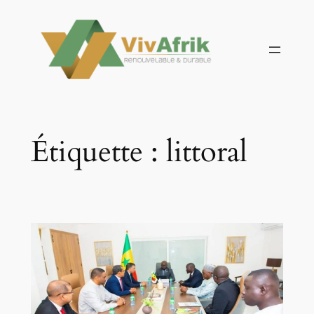
Aller
au
contenu
Étiquette :
littoral