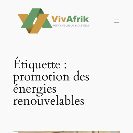
Aller
au
contenu
Étiquette :
promotion des
énergies
renouvelables