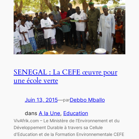
SENEGAL : La CEFE œuvre pour
une école verte
Juin 13, 2015
—
Debbo Mballo
par
dans
A la Une
, 
Education
VivAfrik.com – Le Ministère de l’Environnement et du
Développement Durable à travers sa Cellule
d’Education et de la Formation Environnementale CEFE