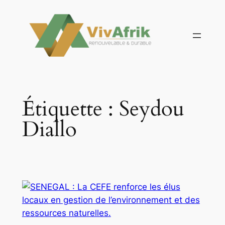
Aller
au
contenu
Étiquette :
Seydou
Diallo