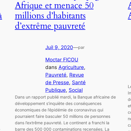
Afrique et menace 50
à
millions d’habitants
d’extrême pauvreté
Juil 9, 2020
—
par
Moctar FICOU
dans
Agriculture
, 
Pauvreté
, 
Revue
de Presse
, 
Santé
L
Publique
, 
Social
I
Dans un rapport publié mardi, la Banque africaine de
d
développement s’inquiète des conséquences
e
économiques de l’épidémie de coronavirus qui
c
pourraient faire basculer 50 millions de personnes
n
dans l’extrême pauvreté. Le continent a franchi la
c
e
barre des 500 000 contaminations recensées. La