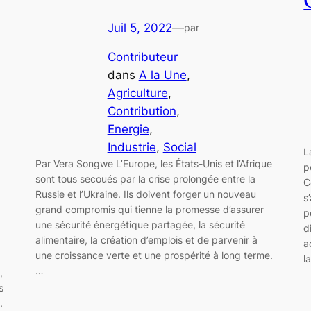
Juil 5, 2022
—
par
Contributeur
dans
A la Une
, 
Agriculture
, 
Contribution
, 
Energie
, 
Industrie
, 
Social
L
Par Vera Songwe L’Europe, les États-Unis et l’Afrique
p
sont tous secoués par la crise prolongée entre la
C
Russie et l’Ukraine. Ils doivent forger un nouveau
s
grand compromis qui tienne la promesse d’assurer
p
une sécurité énergétique partagée, la sécurité
d
alimentaire, la création d’emplois et de parvenir à
a
une croissance verte et une prospérité à long terme.
l
…
,
s
.