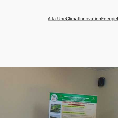
A la Une
Climat
Innovation
Energie