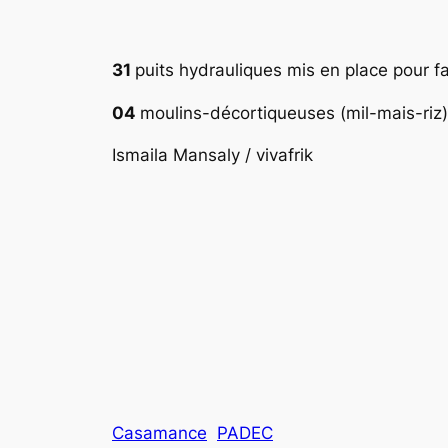
31
puits hydrauliques mis en place pour faci
04
moulins-décortiqueuses (mil-mais-riz
Ismaila Mansaly / vivafrik
Casamance
PADEC