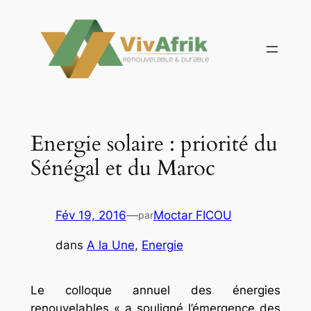
Aller
au
contenu
Energie solaire : priorité du
Sénégal et du Maroc
Fév 19, 2016
—
Moctar FICOU
par
dans
A la Une
, 
Energie
Le colloque annuel des énergies
renouvelables « a souligné l’émergence des