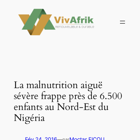
Aller
au
contenu
La malnutrition aiguë
sévère frappe près de 6.500
enfants au Nord-Est du
Nigéria
Fév 24, 2016
—
Moctar FICOU
par