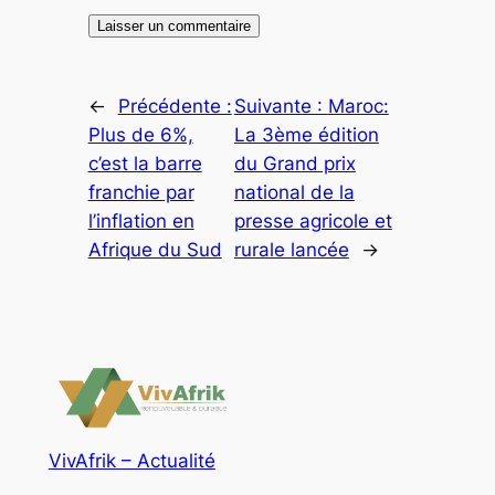
←
Précédente :
Suivante :
Maroc:
Plus de 6%,
La 3ème édition
c’est la barre
du Grand prix
franchie par
national de la
l’inflation en
presse agricole et
Afrique du Sud
rurale lancée
→
VivAfrik – Actualité