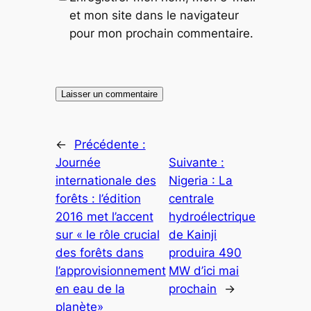
et mon site dans le navigateur
pour mon prochain commentaire.
←
Précédente :
Journée
Suivante :
internationale des
Nigeria : La
forêts : l’édition
centrale
2016 met l’accent
hydroélectrique
sur « le rôle crucial
de Kainji
des forêts dans
produira 490
l’approvisionnement
MW d’ici mai
en eau de la
prochain
→
planète»