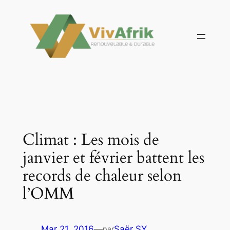
Aller
au
contenu
Climat : Les mois de
janvier et février battent les
records de chaleur selon
l’OMM
Mar 21, 2016
—
Saër SY
par