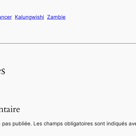
ancer
Kalungwishi
Zambie
s
taire
 pas publiée.
Les champs obligatoires sont indiqués a