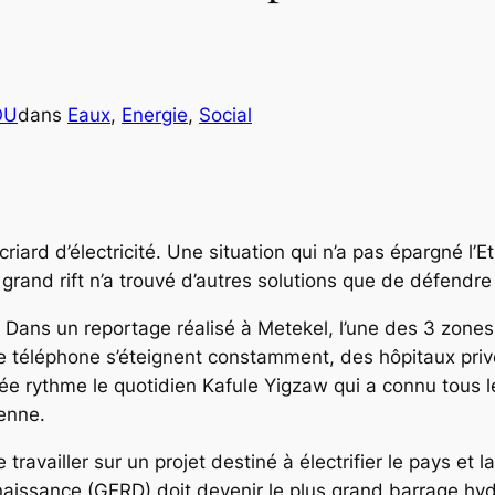
OU
dans
Eaux
, 
Energie
, 
Social
riard d’électricité. Une situation qui n’a pas épargné l’Et
u grand rift n’a trouvé d’autres solutions que de défendr
. Dans un reportage réalisé à Metekel, l’une des 3 zon
 de téléphone s’éteignent constamment, des hôpitaux pr
e rythme le quotidien Kafule Yigzaw qui a connu tous les
enne.
de travailler sur un projet destiné à électrifier le pays et
aissance (GERD) doit devenir le plus grand barrage hydr