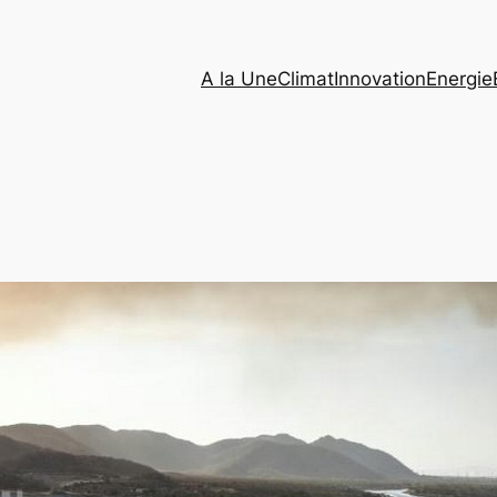
A la Une
Climat
Innovation
Energie