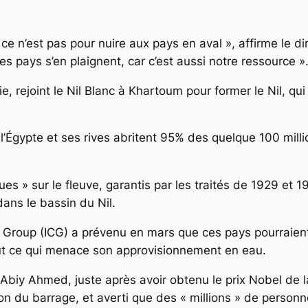
e n’est pas pour nuire aux pays en aval », affirme le di
es pays s’en plaignent, car c’est aussi notre ressource »
e, rejoint le Nil Blanc à Khartoum pour former le Nil, qu
l’Égypte et ses rives abritent 95% des quelque 100 milli
ues » sur le fleuve, garantis par les traités de 1929 et 1
dans le bassin du Nil.
s Group (ICG) a prévenu en mars que ces pays pourraient 
out ce qui menace son approvisionnement en eau.
, Abiy Ahmed, juste après avoir obtenu le prix Nobel de 
on du barrage, et averti que des « millions » de personn