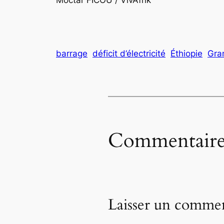
barrage
déficit d’électricité
Éthiopie
Gra
Commentaire
Laisser un commen