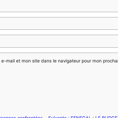
e-mail et mon site dans le navigateur pour mon proch
rsonnes confrontées
Suivante :
SENEGAL : LE BUDGE