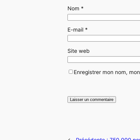
Nom
*
E-mail
*
Site web
Enregistrer mon nom, mon 
←
Précédente :
750 000 pe