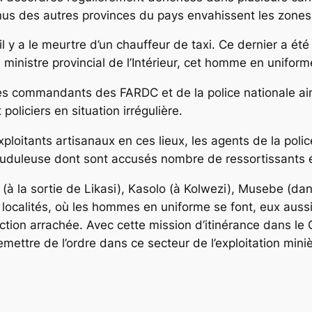
venus des autres provinces du pays envahissent les zones m
l y a le meurtre d’un chauffeur de taxi. Ce dernier a été 
 ministre provincial de l’Intérieur, cet homme en uniform
é les commandants des FARDC et de la police nationale a
et policiers en situation irrégulière.
loitants artisanaux en ces lieux, les agents de la poli
on frauduleuse dont sont accusés nombre de ressortissant
(à la sortie de Likasi), Kasolo (à Kolwezi), Musebe (dan
ocalités, où les hommes en uniforme se font, eux aussi,
uction arrachée. Avec cette mission d’itinérance dans le
emettre de l’ordre dans ce secteur de l’exploitation miniè