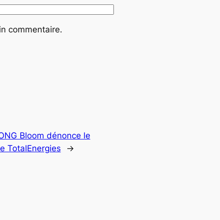
ain commentaire.
L’ONG Bloom dénonce le
de TotalEnergies
→