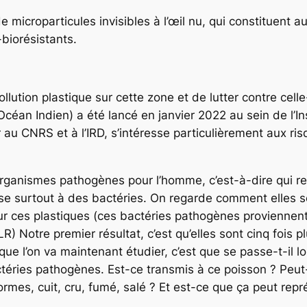
microparticules invisibles à l’œil nu, qui constituent a
biorésistants.
llution plastique sur cette zone et de lutter contre cell
céan Indien) a été lancé en janvier 2022 au sein de l’In
 au CNRS et à l’IRD, s’intéresse particulièrement aux ri
o-organismes pathogènes pour l’homme, c’est-à-dire qui
se surtout à des bactéries. On regarde comment elles se
 sur ces plastiques (ces bactéries pathogènes provienne
 Notre premier résultat, c’est qu’elles sont cinq fois 
 que l’on va maintenant étudier, c’est que se passe-t-i
éries pathogènes. Est-ce transmis à ce poisson ? Peut-i
ormes, cuit, cru, fumé, salé ? Et est-ce que ça peut repr