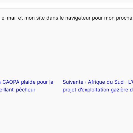
e-mail et mon site dans le navigateur pour mon proch
a CAOPA plaide pour la
Suivante :
Afrique du Sud : 
veillant-pêcheur
projet d’exploitation gazière 