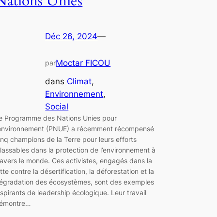
Nations Unies
Déc 26, 2024
—
Moctar FICOU
par
dans
Climat
, 
Environnement
, 
Social
e Programme des Nations Unies pour
’environnement (PNUE) a récemment récompensé
inq champions de la Terre pour leurs efforts
nlassables dans la protection de l’environnement à
ravers le monde. Ces activistes, engagés dans la
utte contre la désertification, la déforestation et la
égradation des écosystèmes, sont des exemples
nspirants de leadership écologique. Leur travail
émontre…