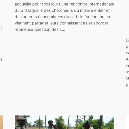
accueille pour trois jours une rencontre internationale
durant laquelle des chercheurs du monde entier et
des acteurs économiques du sud de l’océan Indien
viennent partager leurs connaissances et aborder
é,
l’épineuse question des «…
L
p
c
A
es
i
a
l
p