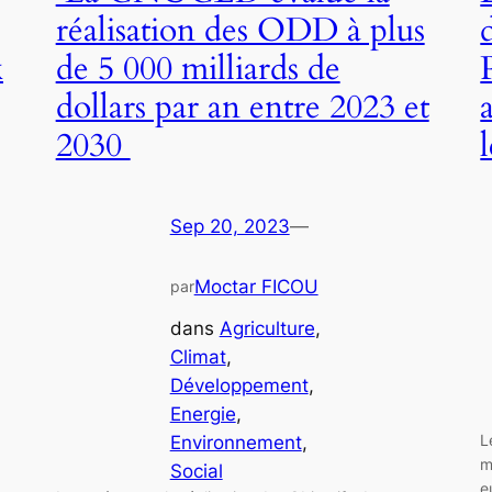
réalisation des ODD à plus
x
de 5 000 milliards de
dollars par an entre 2023 et
2030
Sep 20, 2023
—
Moctar FICOU
par
dans
Agriculture
, 
Climat
, 
Développement
, 
Energie
, 
L
Environnement
, 
m
Social
e