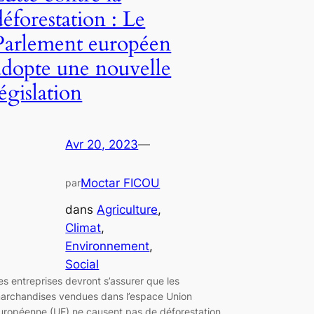
déforestation : Le
Parlement européen
adopte une nouvelle
législation
Avr 20, 2023
—
Moctar FICOU
par
dans
Agriculture
, 
Climat
, 
Environnement
, 
Social
es entreprises devront s’assurer que les
archandises vendues dans l’espace Union
uropéenne (UE) ne causent pas de déforestation.