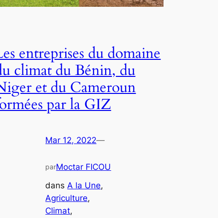
Les entreprises du domaine
du climat du Bénin, du
Niger et du Cameroun
formées par la GIZ
Mar 12, 2022
—
Moctar FICOU
par
dans
A la Une
, 
Agriculture
, 
Climat
, 