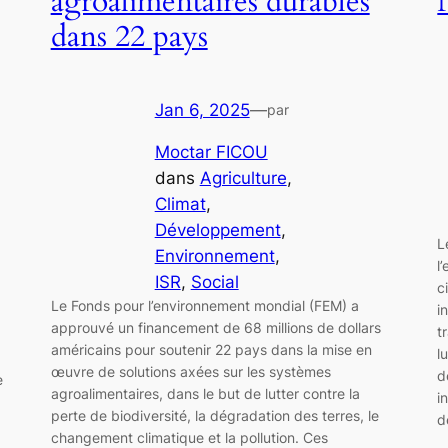
agroalimentaires durables
dans 22 pays
Jan 6, 2025
—
par
Moctar FICOU
dans
Agriculture
, 
Climat
, 
Développement
, 
L
Environnement
, 
l
ISR
, 
Social
c
Le Fonds pour l’environnement mondial (FEM) a
i
approuvé un financement de 68 millions de dollars
t
américains pour soutenir 22 pays dans la mise en
l
œuvre de solutions axées sur les systèmes
d
e
agroalimentaires, dans le but de lutter contre la
i
perte de biodiversité, la dégradation des terres, le
d
changement climatique et la pollution. Ces