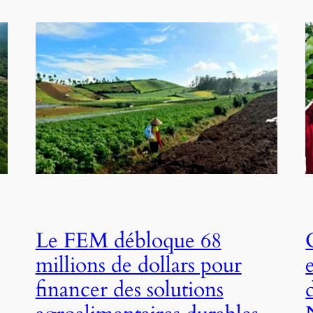
Le FEM débloque 68
millions de dollars pour
financer des solutions