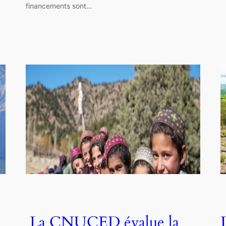
financements sont…
La CNUCED évalue la