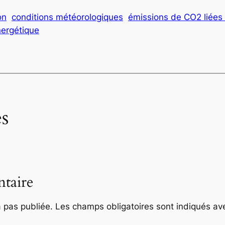
on
conditions météorologiques
émissions de CO2 liées 
nergétique
s
taire
 pas publiée.
Les champs obligatoires sont indiqués a