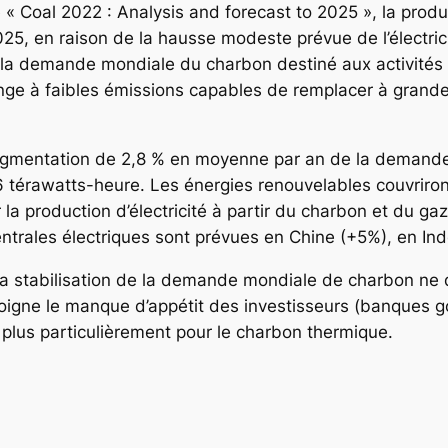
é « Coal 2022 : Analysis and forecast to 2025 », la produc
5, en raison de la hausse modeste prévue de l’électrici
la demande mondiale du charbon destiné aux activités i
ge à faibles émissions capables de remplacer à grande 
augmentation de 2,8 % en moyenne par an de la demande mo
 térawatts-heure. Les énergies renouvelables couvrir
la production d’électricité à partir du charbon et du ga
trales électriques sont prévues en Chine (+5%), en Ind
e la stabilisation de la demande mondiale de charbon n
gne le manque d’appétit des investisseurs (banques g
plus particulièrement pour le charbon thermique.