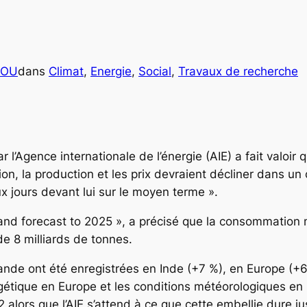
COU
dans
Climat
, 
Energie
, 
Social
, 
Travaux de recherche
’Agence internationale de l’énergie (AIE) a fait valoir qu
, la production et les prix devraient décliner dans un c
 jours devant lui sur le moyen terme ».
is and forecast to 2025 », a précisé que la consommati
e 8 milliards de tonnes.
de ont été enregistrées en Inde (+7 %), en Europe (+6 %
gétique en Europe et les conditions météorologiques en
lors que l’AIE s’attend à ce que cette embellie dure ju