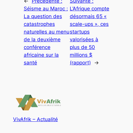
←
Précédente :
Suivante :
Séisme au Maroc :
L’Afrique compte
La question des
désormais 65 «
catastrophes
scale-ups », ces
naturelles au menu
startups
de la deuxième
valorisées à
conférence
plus de 50
africaine sur la
millions $
santé
(rapport)
→
VivAfrik – Actualité