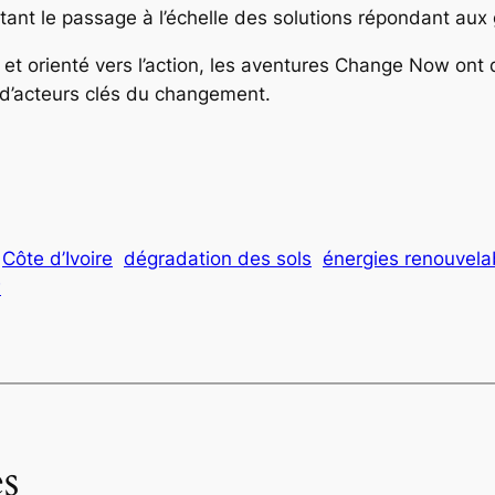
ttant le passage à l’échelle des solutions répondant au
e et orienté vers l’action, les aventures Change Now ont
 d’acteurs clés du changement.
Côte d’Ivoire
dégradation des sols
énergies renouvela
w
s