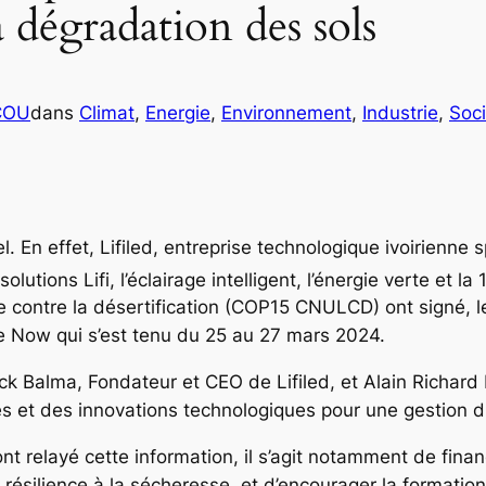
a dégradation des sols
COU
dans
Climat
, 
Energie
, 
Environnement
, 
Industrie
, 
Soci
el. En effet, Lifiled, entreprise technologique ivoirienne
lutions Lifi, l’éclairage intelligent, l’énergie verte et la 
e contre la désertification (COP15 CNULCD) ont signé, l
 Now qui s’est tenu du 25 au 27 mars 2024.
ck Balma, Fondateur et CEO de Lifiled, et Alain Richar
es et des innovations technologiques pour une gestion d
 relayé cette information, il s’agit notamment de financ
 résilience à la sécheresse, et d’encourager la formatio