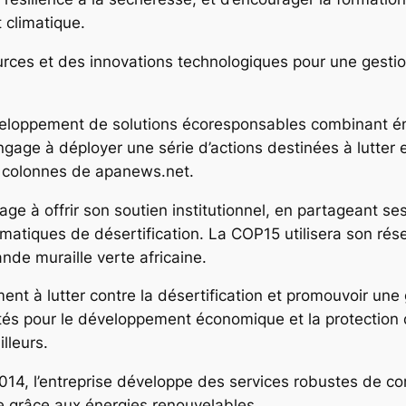
 climatique.
rces et des innovations technologiques pour une gestion 
eloppement de solutions écoresponsables combinant én
engage à déployer une série d’actions destinées à lutter
les colonnes de apanews.net.
gage à offrir son soutien institutionnel, en partageant s
ématiques de désertification. La COP15 utilisera son rés
ande muraille verte africaine.
t à lutter contre la désertification et promouvoir une 
ités pour le développement économique et la protectio
lleurs.
014, l’entreprise développe des services robustes de con
e grâce aux énergies renouvelables.