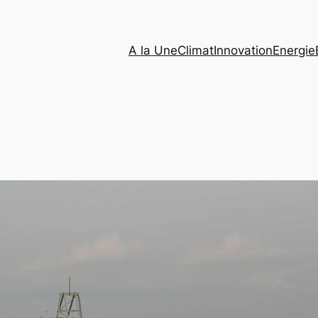
A la Une
Climat
Innovation
Energie