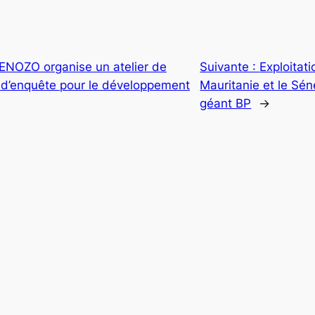
CENOZO organise un atelier de
Suivante :
Exploitat
s d’enquête pour le développement
Mauritanie et le Sén
géant BP
→