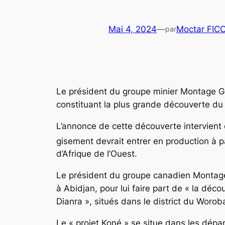
Mai 4, 2024
—
Moctar FIC
par
Le président du groupe minier Montage Go
constituant la plus grande découverte du p
L’annonce de cette découverte intervient
gisement devrait entrer en production à pa
d’Afrique de l’Ouest.
Le président du groupe canadien Montage G
à Abidjan, pour lui faire part de « la dé
Dianra », situés dans le district du Worob
Le « projet Koné » se situe dans les dépa