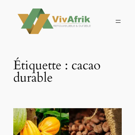
Aller
au
contenu
Étiquette :
cacao
durable