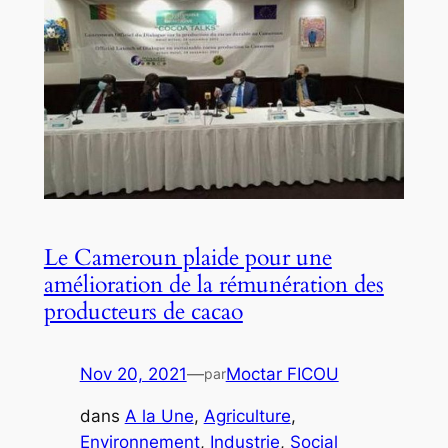
Le Cameroun plaide pour une
amélioration de la rémunération des
producteurs de cacao
Nov 20, 2021
—
Moctar FICOU
par
dans
A la Une
, 
Agriculture
, 
Environnement
, 
Industrie
, 
Social