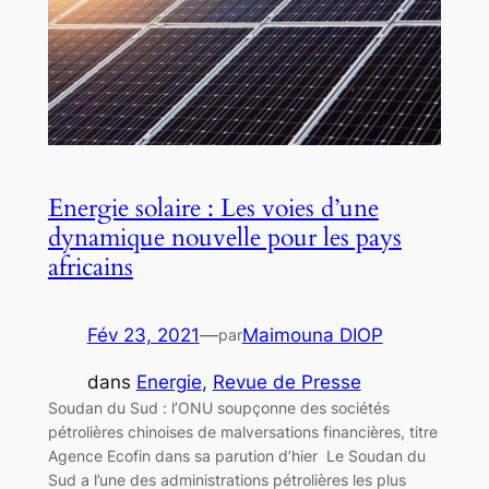
Energie solaire : Les voies d’une
dynamique nouvelle pour les pays
africains
Fév 23, 2021
—
Maimouna DIOP
par
dans
Energie
, 
Revue de Presse
Soudan du Sud : l’ONU soupçonne des sociétés
pétrolières chinoises de malversations financières, titre
Agence Ecofin dans sa parution d’hier Le Soudan du
Sud a l’une des administrations pétrolières les plus