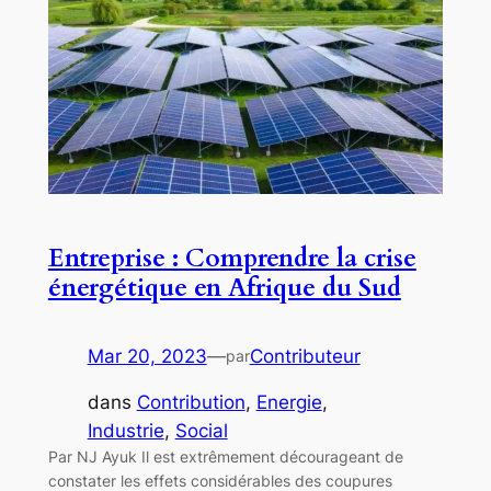
Entreprise : Comprendre la crise
énergétique en Afrique du Sud
Mar 20, 2023
—
Contributeur
par
dans
Contribution
, 
Energie
, 
Industrie
, 
Social
Par NJ Ayuk Il est extrêmement décourageant de
constater les effets considérables des coupures