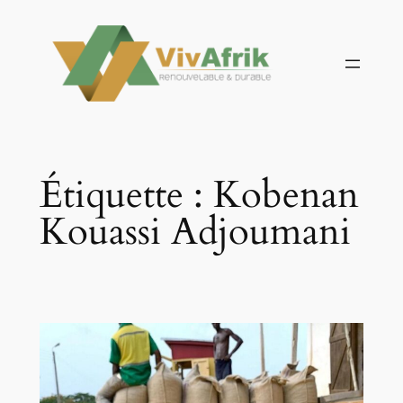
Aller
au
contenu
Étiquette :
Kobenan
Kouassi Adjoumani