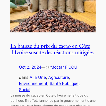
La hausse du prix du cacao en Côte
d’Ivoire suscite des réactions mitigées
Oct 2, 2024
—
Moctar FICOU
par
dans
A la Une
, 
Agriculture
, 
Environnement
, 
Santé Publique
, 
Social
La messe du cacao en Côte d’Ivoire ne fait que du
bonheur. En effet, l’annonce par le gouvernement d’une
hausse du prix bord champ du cacao aux planteurs,