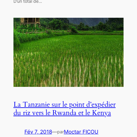
D’un total de…
La Tanzanie sur le point d’expédier
du riz vers le Rwanda et le Kenya
Fév 7, 2018
—
Moctar FICOU
par