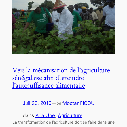
Vers la mécanisation de l’agriculture
sénégalaise afin d’atteindre
l’autosuffisance alimentaire
Juil 26, 2016
—
Moctar FICOU
par
dans
A la Une
, 
Agriculture
La transformation de l’agriculture doit se faire dans une