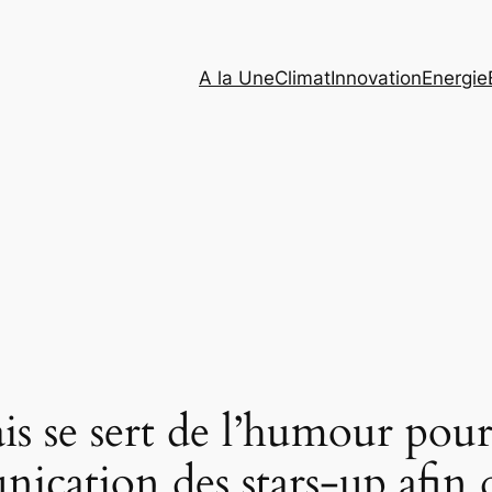
A la Une
Climat
Innovation
Energie
se sert de l’humour pour 
ication des stars-up afin d