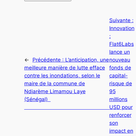
Suivante :
Innovation
:
Flat6Labs
lance un
←
Précédente :
L’anticipation, une
nouveau
meilleure manière de lutte efface
fonds de
contre les inondations, selon le
capital-
maire de la commune de
risque de
Ndiarème Limamou Laye
95
(Sénégal)
millions
USD pour
renforcer
son
impact en