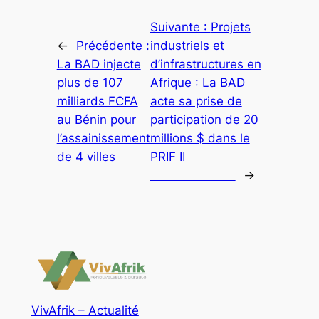
Suivante :
Projets
←
Précédente :
industriels et
La BAD injecte
d’infrastructures en
plus de 107
Afrique : La BAD
milliards FCFA
acte sa prise de
au Bénin pour
participation de 20
l’assainissement
millions $ dans le
de 4 villes
PRIF II
→
VivAfrik – Actualité