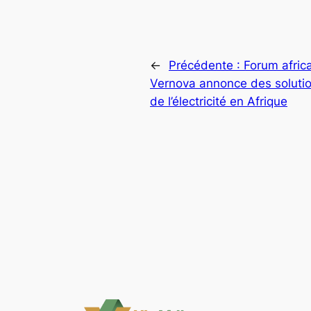
←
Précédente :
Forum africa
Vernova annonce des solutio
de l’électricité en Afrique