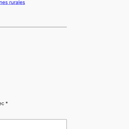
nes rurales
vec
*