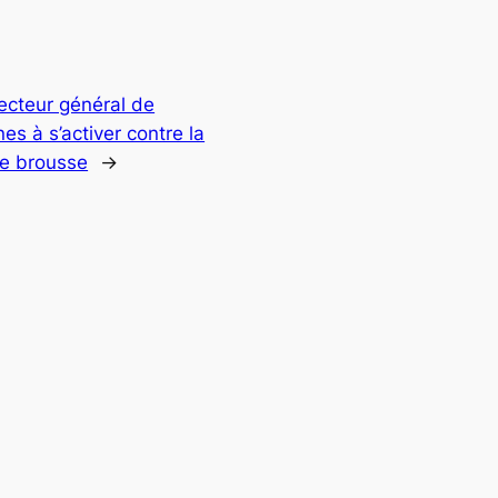
recteur général de
es à s’activer contre la
de brousse
→