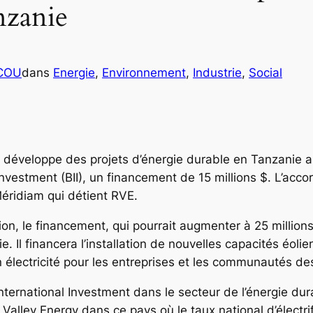
nzanie
ICOU
dans
Energie
, 
Environnement
, 
Industrie
, 
Social
i développe des projets d’énergie durable en Tanzanie a 
Investment (BII), un financement de 15 millions $. L’accor
 Méridiam qui détient RVE.
ion, le financement, qui pourrait augmenter à 25 million
. Il financera l’installation de nouvelles capacités éol
 électricité pour les entreprises et les communautés de
nternational Investment dans le secteur de l’énergie dur
 Valley Energy dans ce pays où le taux national d’électri