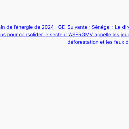
in de l’énergie de 2024 : GE
Suivante :
Sénégal : Le di
ns pour consolider le secteur
l’ASERGMV appelle les jeun
déforestation et les feux 