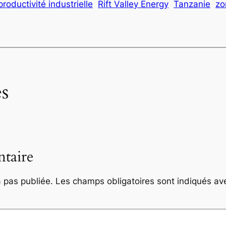
productivité industrielle
Rift Valley Energy
Tanzanie
zo
s
taire
 pas publiée.
Les champs obligatoires sont indiqués a