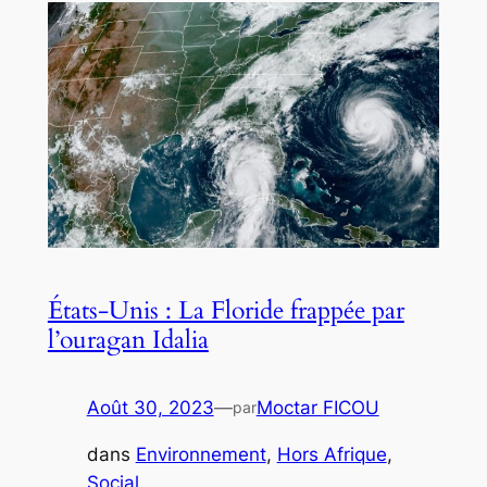
États-Unis : La Floride frappée par
l’ouragan Idalia
Août 30, 2023
—
Moctar FICOU
par
dans
Environnement
, 
Hors Afrique
, 
Social