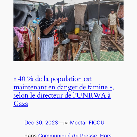
« 40 % de la population est
maintenant en danger de famine »,
selon le directeur de l’UNRWA à
Gaza
Déc 30, 2023
—
Moctar FICOU
par
dans
Communiqué de Presse
, 
Hors