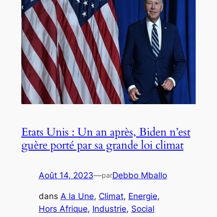
Etats Unis : Un an après, Biden n’est
guère porté par sa grande loi climat
Août 14, 2023
—
Debbo Mballo
par
dans
A la Une
, 
Climat
, 
Energie
, 
Hors Afrique
, 
Industrie
, 
Social