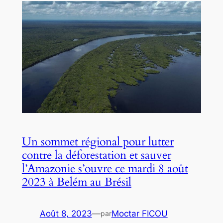
Un sommet régional pour lutter
contre la déforestation et sauver
l’Amazonie s’ouvre ce mardi 8 août
2023 à Belém au Brésil
Août 8, 2023
—
Moctar FICOU
par