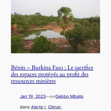
Bénin – Burkina Faso : Le sacrifice
des espaces protégés au profit des
ressources minières
Jan 19, 2023
—
Debbo Mballo
par
dans
Alerte !
, 
Climat
, 