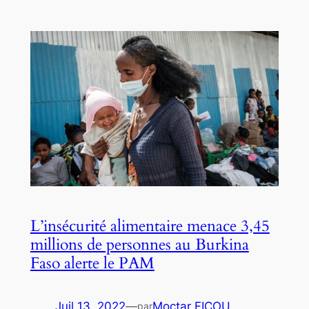
L’insécurité alimentaire menace 3,45
millions de personnes au Burkina
Faso alerte le PAM
Juil 13, 2022
—
Moctar FICOU
par