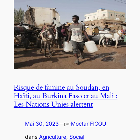
Risque de famine au Soudan, en
Haïti, au Burkina Faso et au Mali :
Les Nations Unies alertent
Mai 30, 2023
—
Moctar FICOU
par
dans
Agriculture
, 
Social