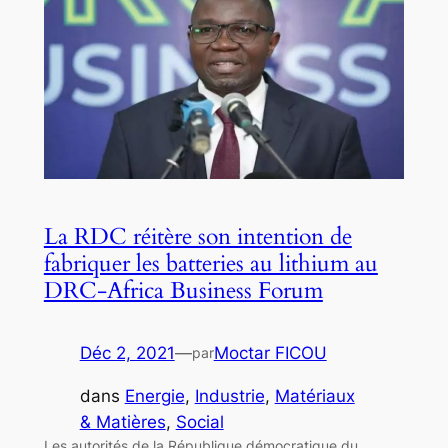
La RDC réitère son intention de
fabriquer les batteries au lithium au
DRC-Africa Business Forum
Déc 2, 2021
—
Moctar FICOU
par
dans
Energie
, 
Industrie
, 
Matériaux
& Matières
, 
Social
Les autorités de la République démocratique du