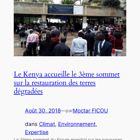
Le Kenya accueille le 3ème sommet
sur la restauration des terres
dégradées
Août 30, 2018
—
Moctar FICOU
par
dans
Climat
, 
Environnement
, 
Expertise
Le 3ème sommet du Forum mondial sur les paysages