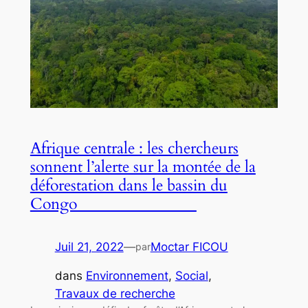
Afrique centrale : les chercheurs
sonnent l’alerte sur la montée de la
déforestation dans le bassin du
Congo
Juil 21, 2022
—
Moctar FICOU
par
dans
Environnement
, 
Social
, 
Travaux de recherche