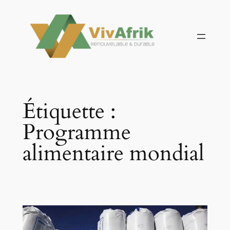
Aller
au
contenu
Étiquette :
Programme
alimentaire mondial