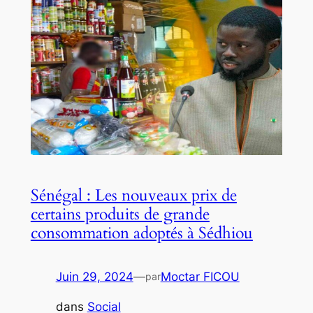
Sénégal : Les nouveaux prix de
certains produits de grande
consommation adoptés à Sédhiou
Juin 29, 2024
—
Moctar FICOU
par
dans
Social