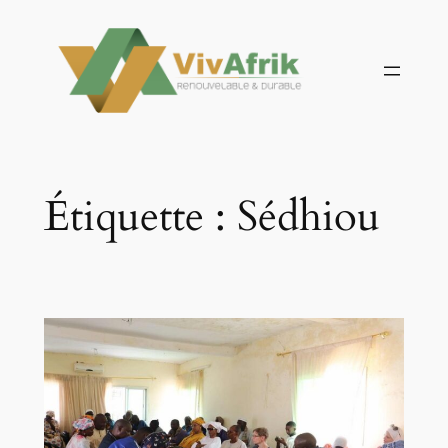
Aller
au
contenu
Étiquette :
Sédhiou