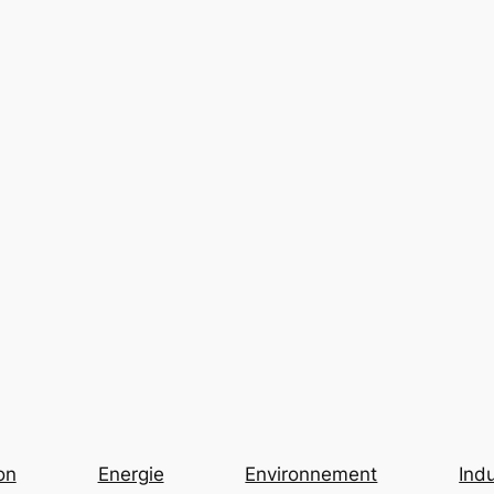
on
Energie
Environnement
Indu